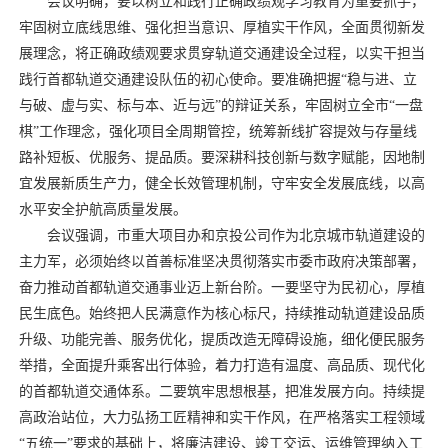
会议明确，要以树立和践行正确政绩观学习教育为重要抓手，
牢固树立底线思维、强化担当意识、厚植实干作风，全面贯彻新发
展理念，将正确政绩观要求贯穿轨道交通建设全过程，以实干担当
践行首都轨道交通建设队伍的初心使命。要准确把握“稳与进、立
与破、虚与实、标与本、近与远”的辩证关系，牢固树立全市“一盘
棋”工作理念，强化项目全周期管控，统筹新线扩容提效与存量线
路补短板、优服务、提品质。要深耕科技创新与数字赋能，因地制
宜发展新质生产力，健全长效管理机制，守牢安全发展底线，以高
水平安全护航高质量发展。
会议强调，市重大项目办和京投公司作为北京城市轨道建设的
主力军，必须始终以首善标准坚决贯彻落实市委市政府决策部署，
奋力推动首都轨道交通事业迈上新台阶。一要坚守为民初心，厚植
民生底色。始终把人民满意作为核心标尺，持续推动轨道建设品质
升级、功能完善、服务优化，提质改造无障碍设施，细化便民服务
举措，全面提升乘客出行体验，着力打造有温度、高品质、现代化
的首都轨道交通体系。二要筑牢思想根基，把准发展方向。持续提
高政治站位，大力弘扬工匠精神和实干作风，在严格落实工程领域
“五统一”要求的基础上，将廉洁建设、竣工交运、运维管理纳入工