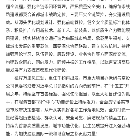
程全流程，强化全链条闭环管理，严把质量安全关口，确保每条线
路建设都契合首都城市战略定位。三要压实全链管控，夯实建设质
效。从源头优化规划设计、强化前端管控，健全安全质量标准化体
系，积极推广应用新技术、新工艺、新装备，以新质生产力赋能项
目建设，切实将轨道交通打造为串联城市格局、承载民生福祉、支
撑城市发展的重要载体。四要深化协同联动，建立长效机制。持续
加强理论学习、队伍建设、廉政建设、业务协作等方面深度交流，
构建政企同心、同向发力、同频共振的工作格局，以轨道交通高质
量发展有力支撑首都现代化建设。
征程万里风正劲，重任千钧再出发。市重大项目办党组与京投
公司党委将沿着习近平总书记指引的方向勇毅前行，在“十五五”开
局之年，持续坚守首善标准、强化使命担当，以重大项目建设为抓
手，在服务首都“四个中心”功能建设上持续发力，全面贯彻落实市
委市政府决策部署，从严从实抓好各项工作落地见效，全力打造一
批经得起历史检验、群众认可、安全可靠、廉洁规范的精品工程，
持续为首都高质量发展、城市功能优化、民生品质提升注入强劲动
能，为加快建设国际一流和谐宜居之都贡献力量！