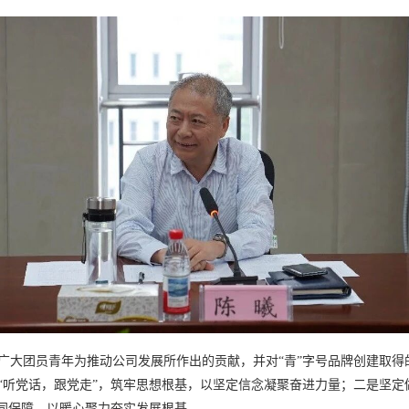
广大团员青年为推动公司发展所作出的贡献，并对“青”字号品牌创建取得
“听党话，跟党走”，筑牢思想根基，以坚定信念凝聚奋进力量；二是坚定
协同保障，以暖心聚力夯实发展根基。