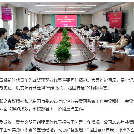
章暨新时代青年先锋奖获奖者代表重要回信精神。大家纷纷表示，要牢记总
热实践，以实际行动诠释“请党放心，强国有我”的铮铮誓言。
联席会议精神和北京团市委2026年度企业共青团系统工作会议精神。会
方面取得的成效，系统部署下一阶段重点工作。
成效，青年文明号创建集体代表报告了创建工作情况，公司2026年共青
在生动实践中积累的宝贵经验，也更好凝聚起了“强国复兴有我，挺膺为企