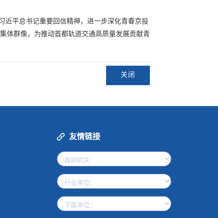
习近平总书记重要回信精神，进一步深化青春京投
锋”的集体群像，为推动首都轨道交通高质量发展贡献青
关闭
友情链接