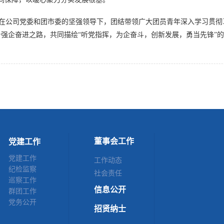
在公司党委和团市委的坚强领导下，团结带领广大团员青年深入学习贯彻
志，“投”身强企奋进之路，共同描绘“听党指挥，为企奋斗，创新发展，勇当先
董事会工作
党建工作
党建工作
工作动态
纪检监察
社会责任
巡察工作
信息公开
群团工作
党务公开
招贤纳士