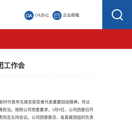
OA办公
企业邮箱
团工作会
新时代青年先锋奖获奖者代表重要回信精神，传达
膺担当。按照公司党委要求，5月9日，公司团委召开
负责同志主持会议。公司团委委员、各直属团组织负责